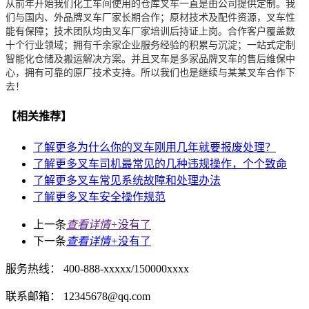
从前年开始我们化工车间使用的仓库叉车一直是由公司提供定制。我
们与国内、外品牌叉车厂家长期合作；原材技术及配件资源，叉车性
能有保障；技术团队均由叉车厂家培训后持证上岗。合作客户覆盖数
十个行业领域；拥有千余家企业服务经验的积累与沉淀；一站式定制
智能化仓储及搬运解决方案。并且叉车是多家品牌叉车的售后维保中
心，拥有可靠的原厂技术支持。所以我们也是继续与某某叉车合作下
去！
【相关推荐】
了解更多
为什么你的叉车刚用几年就要报废处理？
了解更多
叉车司机最常见的几种违规操作，个个致命
了解更多
叉车常见系统故障和处理办法
了解更多
叉车安全操作规范
上一条
查看详情+
没有了
下一条
查看详情+
没有了
服务热线： 400-888-xxxxx/150000xxxx
联系邮箱： 12345678@qq.com