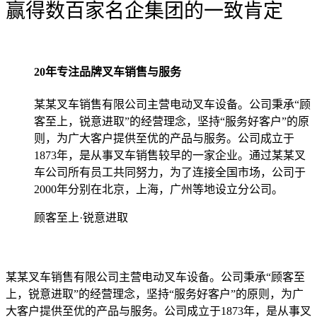
赢得数百家名企集团的一致肯定
20年专注品牌叉车销售与服务
某某叉车销售有限公司主营电动叉车设备。公司秉承“顾
客至上，锐意进取”的经营理念，坚持“服务好客户”的原
则，为广大客户提供至优的产品与服务。公司成立于
1873年，是从事叉车销售较早的一家企业。通过某某叉
车公司所有员工共同努力，为了连接全国市场，公司于
2000年分别在北京，上海，广州等地设立分公司。
顾客至上·锐意进取
某某叉车销售有限公司主营电动叉车设备。公司秉承“顾客至
上，锐意进取”的经营理念，坚持“服务好客户”的原则，为广
大客户提供至优的产品与服务。公司成立于1873年，是从事叉