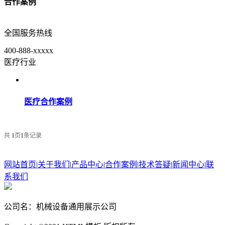
合作案例
全国服务热线
400-888-xxxxx
医疗行业
医疗合作案例
共
1
页
1
条记录
网站首页
|
关于我们
|
产品中心
|
合作案例
|
技术答疑
|
新闻中心
|
联
系我们
公司名：机械设备通用展示公司