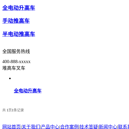
全电动升高车
手动推高车
半电动推高车
全国服务热线
400-888-xxxxx
堆高车叉车
全电动升高车
共
1
页
1
条记录
网站首页
|
关于我们
|
产品中心
|
合作案例
|
技术答疑
|
新闻中心
|
联系