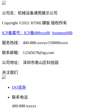
公司名：机械设备通用展示公司
Copyright ©2021 HTML模板 版权所有
ICP备案号：ICP备888xxx88
bootstrapMB
服务热线： 400-888-xxxxx/150000xxxx
联系邮箱： 12345678@qq.com
公司地址： 深圳市南山区科技园
关注我们
QQ咨询
联系电话
400-888-xxxxx