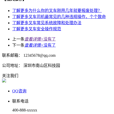
了解更多
为什么你的叉车刚用几年就要报废处理？
了解更多
叉车司机最常见的几种违规操作，个个致命
了解更多
叉车常见系统故障和处理办法
了解更多
叉车安全操作规范
上一条
查看详情+
没有了
下一条
查看详情+
没有了
联系邮箱： 12345678@qq.com
公司地址： 深圳市南山区科技园
关注我们
QQ咨询
联系电话
400-888-xxxxx