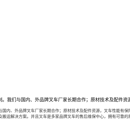
制。我们与国内、外品牌叉车厂家长期合作；原材技术及配件资
与国内、外品牌叉车厂家长期合作；原材技术及配件资源，叉车性能有保
及搬运解决方案。并且叉车是多家品牌叉车的售后维保中心，拥有可靠的