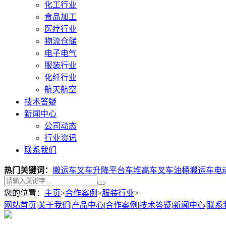
化工行业
食品加工
医疗行业
物流仓储
电子电气
服装行业
化纤行业
航天航空
技术答疑
新闻中心
公司动态
行业资讯
联系我们
热门关键词：
搬运车叉车
升降平台车
堆高车叉车
油桶搬运车
电
您的位置：
主页
>
合作案例
>
服装行业
>
网站首页
|
关于我们
|
产品中心
|
合作案例
|
技术答疑
|
新闻中心
|
联系