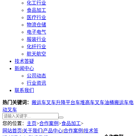
化工行业
食品加工
医疗行业
物流仓储
电子电气
服装行业
化纤行业
航天航空
技术答疑
新闻中心
公司动态
行业资讯
联系我们
热门关键词：
搬运车叉车
升降平台车
堆高车叉车
油桶搬运车
电
动叉车
您的位置：
主页
>
合作案例
>
食品加工
>
网站首页
|
关于我们
|
产品中心
|
合作案例
|
技术答