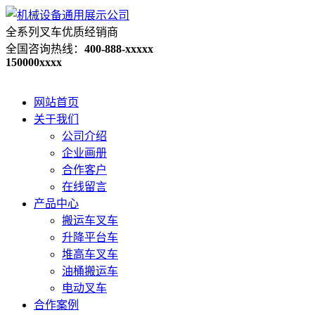
全系列叉车优质经销商
全国咨询热线：
400-888-xxxxx
150000xxxx
网站首页
关于我们
公司介绍
企业画册
合作客户
在线留言
产品中心
搬运车叉车
升降平台车
堆高车叉车
油桶搬运车
电动叉车
合作案例