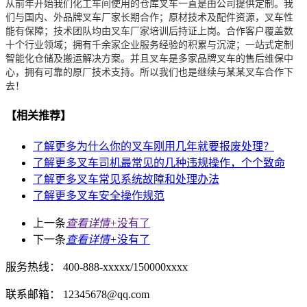
从前年开始我们化工车间使用的仓库叉车一直是由公司提供定制。我
们与国内、外品牌叉车厂家长期合作；原材技术及配件资源，叉车性
能有保障；技术团队均由叉车厂家培训后持证上岗。合作客户覆盖数
十个行业领域；拥有千余家企业服务经验的积累与沉淀；一站式定制
智能化仓储及搬运解决方案。并且叉车是多家品牌叉车的售后维保中
心，拥有可靠的原厂技术支持。所以我们也是继续与某某叉车合作下
去！
【相关推荐】
了解更多
为什么你的叉车刚用几年就要报废处理？
了解更多
叉车司机最常见的几种违规操作，个个致命
了解更多
叉车常见系统故障和处理办法
了解更多
叉车安全操作规范
上一条
查看详情+
没有了
下一条
查看详情+
没有了
服务热线： 400-888-xxxxx/150000xxxx
联系邮箱： 12345678@qq.com