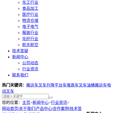
化工行业
食品加工
医疗行业
物流仓储
电子电气
服装行业
化纤行业
航天航空
技术答疑
新闻中心
公司动态
行业资讯
联系我们
热门关键词：
搬运车叉车
升降平台车
堆高车叉车
油桶搬运车
电
动叉车
您的位置：
主页
>
新闻中心
>
行业资讯
>
网站首页
|
关于我们
|
产品中心
|
合作案例
|
技术答