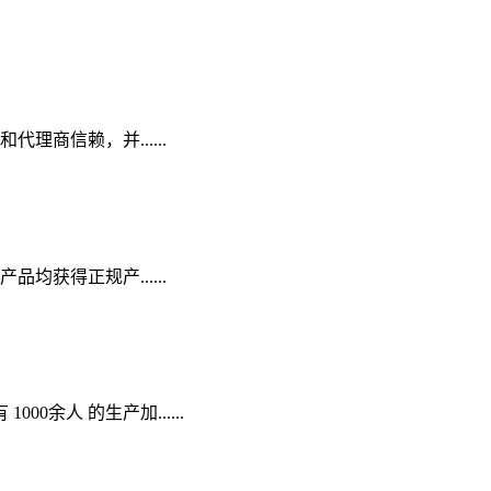
商信赖，并......
获得正规产......
余人 的生产加......