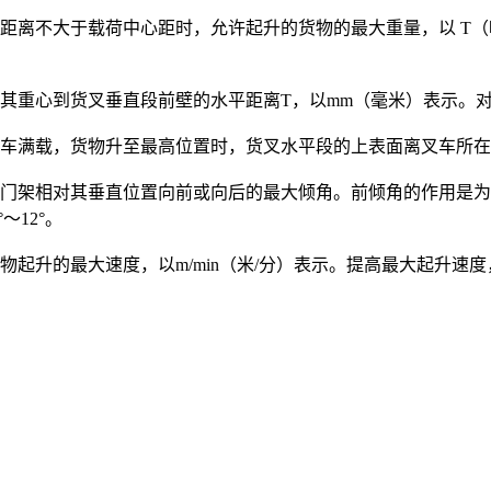
距离不大于载荷中心距时，允许起升的货物的最大重量，以 T
重心到货叉垂直段前壁的水平距离T，以mm（毫米）表示。对于1
叉车满载，货物升至最高位置时，货叉水平段的上表面离叉车所
，门架相对其垂直位置向前或向后的最大倾角。前倾角的作用是
～12°。
物起升的最大速度，以m/min（米/分）表示。提高最大起升速