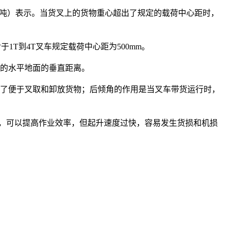
（吨）表示。当货叉上的货物重心超出了规定的载荷中心距时，
T到4T叉车规定载荷中心距为500mm。
在的水平地面的垂直距离。
为了便于叉取和卸放货物；后倾角的作用是当叉车带货运行时，
度，可以提高作业效率，但起升速度过快，容易发生货损和机损