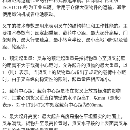
和短距离运输作业的各种轮式搬运车辆。国际标准化组织
ISO/TC110称为工业车辆。常用于仓储大型物件的运输，通常
使用燃油机或者电池驱动。
叉车的技术参数是用来表明叉车的结构特征和工作性能的。主
要技术参数有：额定起重量、载荷中心距、最大起升高度、门
架倾角、最大行驶速度、最小转弯半径、最小离地间隙以及轴
距、轮距等。
1、额定起重量：叉车的额定起重量是指货物重心至货叉前壁
的距离不大于载荷中心距时，允许起升的货物的最大重量，以
T（吨）表示。当货叉上的货物重心超出了规定的载荷中心距
时，由于叉车纵向稳定性的限制，起重量应相应减小。
2、载荷中心距：载荷中心距是指在货叉上放置标准的货物
时，其重心到货叉垂直段前壁的水平距离T，以mm（毫米）
表示。对于1T到4T叉车规定载荷中心距为500mm。
3、最大起升高度：最大起升高度是指在平坦坚实的地面上，
叉车满载，货物升至最高位置时，货叉水平段的上表面离叉车