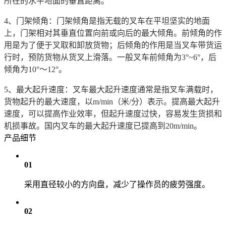
所在的水平地面的垂直距离。
4、门架倾角：门架倾角是指无载的叉车在平坦坚实的地面
上，门架相对其垂直位置向前或向后的最大倾角。前倾角的作
用是为了便于叉取和卸放货物；后倾角的作用是当叉车带货运
行时，预防货物从货叉上滑落。一般叉车前倾角为3°~6°，后
倾角为10°～12°。
5、最大起升速度：叉车最大起升速度通常是指叉车满载时，
货物起升的最大速度，以m/min（米/分）表示。提高最大起升
速度，可以提高作业效率，但起升速度过快，容易发生货损和
机损事故。国内叉车的最大起升速度已提高到20m/min。
产品细节
01
采用直径较小的方向盘，减少了操作员的疲劳强度。
02