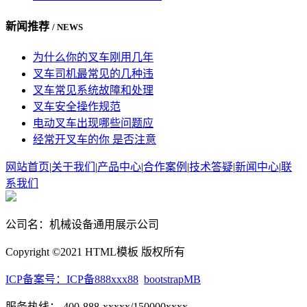
新闻推荐
/ NEWS
为什么你的叉车刚用几年
叉车司机最常见的几种违
叉车常见系统故障和处理
叉车安全操作规范
电动叉车出现哪些问题应
经常开叉车的你 是否注意
网站首页
|
关于我们
|
产品中心
|
合作案例
|
技术答疑
|
新闻中心
|
联
系我们
公司名：机械设备通用展示公司
Copyright ©2021 HTML模板 版权所有
ICP备案号：ICP备888xxx88
bootstrapMB
服务热线： 400-888-xxxxx/150000xxxx